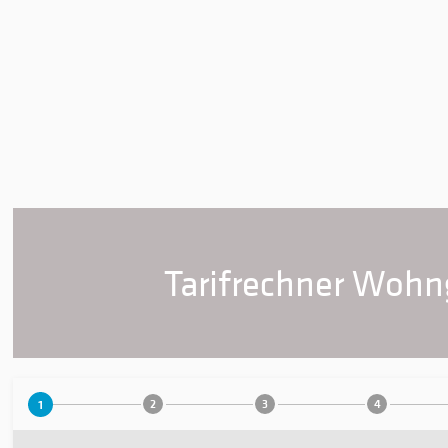
Tarifrechner Woh
1
2
3
4