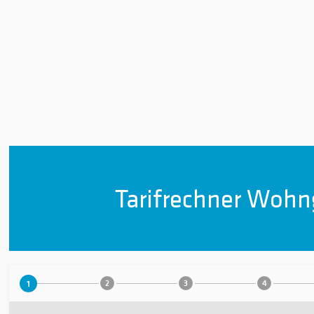
Tarifrechner Woh
1
2
3
4