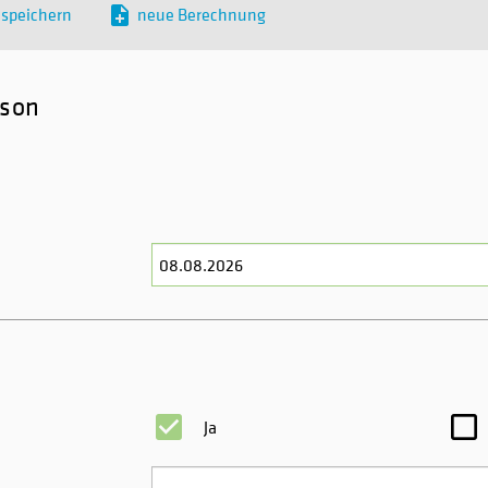
 speichern
neue Berechnung
rson
Ja