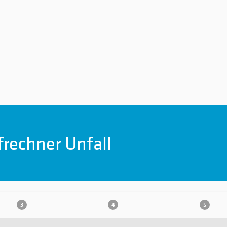
frechner Unfall
3
4
5